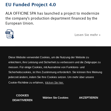
EU Funded Project 4.0
ALA OFFICINE SPA has launched a project to modernize
the company's production department financed by the
European Union.
Lesen Sie mehr »
Diese Website verwendet Cookies, um die Nutzung der Website zu
erleichtern, ihre Leistung und Sicherheit zu verbessern und die Zielgruppe zu
messen. Für einige Cookies, mit Ausnahme von Funktions- und
ALA OFFICINE SPA
Sicherheitscookies, ist Ihre Zustimmung erforderlich. Sie können Ihre Meinung
Località Ponte del Cantone, 5 - 25010 Pozzolengo (BS) - ITALY -
jederzeit ändern, indem Sie Ihre Cookies setzen. Um mehr über unsere
Phone: +39 030 918223 - Telefax: +39 030 918576 -
info@alaofficine.it
Cookie-Richtlinie zu erfahren,
klicken Sie hier.
Brescia Chamber of Commerce No. 206463 – Brescia R.E.A. No.
12005 Taxpayer's code 00629240177 - VAT No.: 00573680980
COOKIES
cookies policy
-
privacy policy
Wählen Sie Cookies
AKZEPTIEREN
DEAKTIVIEREN
Timmagine | Agenzia di marketing e comunicazione
Cookie Policy
Techniker