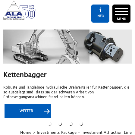
INFO
MENU
Kettenbagger
Geländekräne
Rotierende Teleskoplader
Hubarbeitsbühnen
Robuste und langlebige hydraulische Drehverteiler für Kettenbagger, die
Drehdurchführungen für Geländekräne, die durch hohe Anzahl von
Komplexe Drehverteiler für rotierende Teleskoplader, die mit
Hydraulische Drehverteiler für Teleskop-Hubarbeitsbühnen, die stets mit
so ausgelegt sind, dass sie der schweren Arbeit von
Durchgängen charakterisiert und geeignet für die Übertragung
elektrischen Schleifringen für die Übertragung von Leistungs- und CAN
einer elektrischen Hochleistungsanwendung ausgestattet oder zumindest
Erdbewegungsmaschinen Stand halten können.
verschiedener Flüssigkeiten sind.
BUS-Signalen ausgestattet sind.
dafür vorgerüstet sind.
WEITER
WEITER
WEITER
WEITER
Home
> Investments Package - Investment Attraction Line