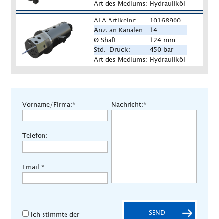
Art des Mediums:
Hydrauliköl
ALA Artikelnr:
10168900
Anz. an Kanälen:
14
Ø Shaft:
124 mm
Std.-Druck:
450 bar
Art des Mediums:
Hydrauliköl
Vorname/Firma:*
Nachricht:*
Telefon:
Email:*
SEND
Ich stimmte der