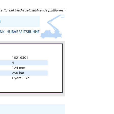
e für elektrische selbstfahrende plattformen
n
ENK-HUBARBEITSBÜHNEN
10219301
4
124 mm
250 bar
Hydrauliköl