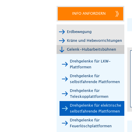
INFO ANFORDERN
Erdbewegung
Kräne und Hebevorrichtungen
Gelenk-Hubarbeitsbühnen
Drehgelenke für LKW-
Plattformen
Drehgelenke für
selbstfahrende Plattformen
Drehgelenke für
Teleskopplattformen
Drehgelenke für elektrische
selbstfahrende Plattformen
Drehgelenke für
Feuerlöschplattformen