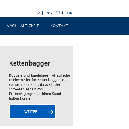
ITA
|
ENG
|
DEU
|
FRA
NACHHALTIGKEIT
KONTAKT
Rotierende
Kettenbagger
Geländekräne
Hubarbeitsbühnen
Teleskoplader
Robuste und langlebige hydraulische
Drehdurchführungen für
Hydraulische Drehverteiler für
Drehverteiler für Kettenbagger, die
Geländekräne, die durch hohe
Teleskop-Hubarbeitsbühnen, die
Komplexe Drehverteiler für
so ausgelegt sind, dass sie der
Anzahl von Durchgängen
stets mit einer elektrischen
rotierende Teleskoplader, die mit
schweren Arbeit von
charakterisiert und geeignet für die
Hochleistungsanwendung
elektrischen Schleifringen für die
Erdbewegungsmaschinen Stand
Übertragung verschiedener
ausgestattet oder zumindest dafür
Übertragung von Leistungs- und CAN
halten können.
Flüssigkeiten sind.
vorgerüstet sind.
BUS-Signalen ausgestattet sind.
WEITER
WEITER
WEITER
WEITER