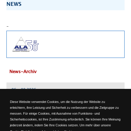
NEWS
-
News-Archiv
06 - 09 2026
SAMOTER 2026
Diese Website verwendet Cookies, um die Nutzung der Website zu
erleichtern, ihre Leistung und Sicherheit zu verbessern und die Zielgruppe zu
messen. Für einige Cookies, mit Ausnahme von Funktions- und
ALA OFFICINE SPA
Sicherheitscookies, ist Ihre Zustimmung erforderlich. Sie können Ihre Meinung
Località Ponte del Cantone, 5 - 25010 Pozzolengo (BS) - ITALY -
jederzeit ändern, indem Sie Ihre Cookies setzen. Um mehr über unsere
Phone: +39 030 918223 - Telefax: +39 030 918576 -